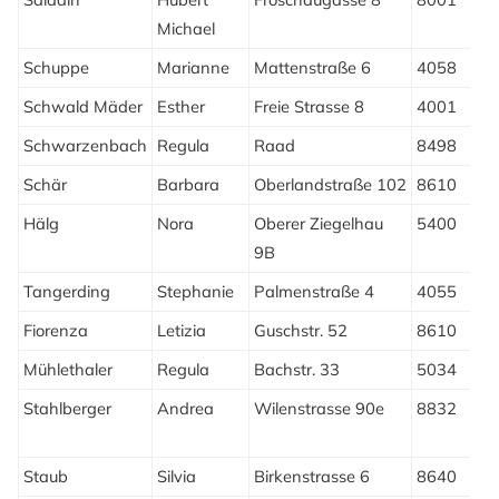
Michael
Schuppe
Marianne
Mattenstraße 6
4058
B
Schwald Mäder
Esther
Freie Strasse 8
4001
B
Schwarzenbach
Regula
Raad
8498
G
Schär
Barbara
Oberlandstraße 102
8610
U
Hälg
Nora
Oberer Ziegelhau
5400
B
9B
Tangerding
Stephanie
Palmenstraße 4
4055
B
Fiorenza
Letizia
Guschstr. 52
8610
U
Mühlethaler
Regula
Bachstr. 33
5034
S
Stahlberger
Andrea
Wilenstrasse 90e
8832
W
W
Staub
Silvia
Birkenstrasse 6
8640
R