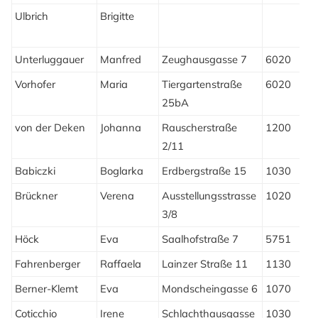
Ulbrich
Brigitte
G
W
Unterluggauer
Manfred
Zeughausgasse 7
6020
I
Vorhofer
Maria
Tiergartenstraße
6020
I
25bA
von der Deken
Johanna
Rauscherstraße
1200
W
2/11
Babiczki
Boglarka
Erdbergstraße 15
1030
W
Brückner
Verena
Ausstellungsstrasse
1020
W
3/8
Höck
Eva
Saalhofstraße 7
5751
M
Fahrenberger
Raffaela
Lainzer Straße 11
1130
W
Berner-Klemt
Eva
Mondscheingasse 6
1070
W
Coticchio
Irene
Schlachthausgasse
1030
W