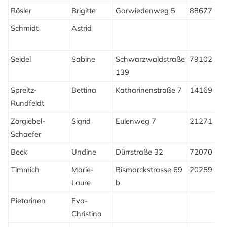
Rösler
Brigitte
Garwiedenweg 5
88677
M
Schmidt
Astrid
H
E
Seidel
Sabine
Schwarzwaldstraße
79102
F
139
Spreitz-
Bettina
Katharinenstraße 7
14169
B
Rundfeldt
Zörgiebel-
Sigrid
Eulenweg 7
21271
A
Schaefer
Beck
Undine
Dürrstraße 32
72070
T
Timmich
Marie-
Bismarckstrasse 69
20259
Laure
b
Pietarinen
Eva-
Christina