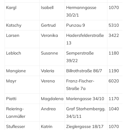
Kargl
Isabell
Hermanngasse
1070
W
30/2/1
Kotschy
Gertrud
Punzau 9
5310
M
Larsen
Veronika
Hadersfelderstraße
3422
G
13
Lebloch
Susanne
Semperstraße
1180
W
39/22
Mangione
Valeria
Billrothstraße 86/7
1190
W
Mayr
Verena
Franz-Fischer-
6020
I
Straße 7a
Piatti
Magdalena
Mariengasse 34/10
1170
W
Reiering-
Andrea
Graf Starhembergg.
1040
W
Lanmüller
34/1/11
Stuflesser
Katrin
Zieglergasse 18/17
1070
W