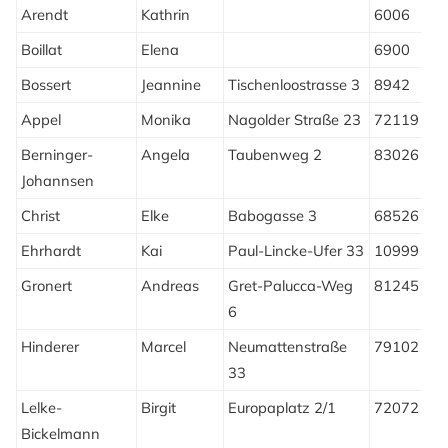
Arendt
Kathrin
6006
L
Boillat
Elena
6900
L
Bossert
Jeannine
Tischenloostrasse 3
8942
O
Appel
Monika
Nagolder Straße 23
72119
Berninger-
Angela
Taubenweg 2
83026
R
Johannsen
Christ
Elke
Babogasse 3
68526
L
Ehrhardt
Kai
Paul-Lincke-Ufer 33
10999
B
Gronert
Andreas
Gret-Palucca-Weg
81245
M
6
Hinderer
Marcel
Neumattenstraße
79102
F
33
Lelke-
Birgit
Europaplatz 2/1
72072
T
Bickelmann