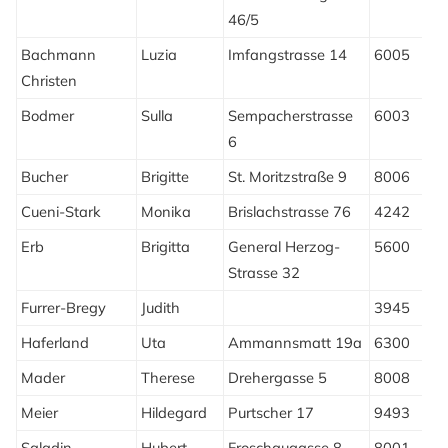
46/5
Bachmann
Luzia
Imfangstrasse 14
6005
L
Christen
Bodmer
Sulla
Sempacherstrasse
6003
L
6
Bucher
Brigitte
St. Moritzstraße 9
8006
Z
Cueni-Stark
Monika
Brislachstrasse 76
4242
L
Erb
Brigitta
General Herzog-
5600
L
Strasse 32
Furrer-Bregy
Judith
3945
G
Haferland
Uta
Ammannsmatt 19a
6300
Z
Mader
Therese
Drehergasse 5
8008
Z
Meier
Hildegard
Purtscher 17
9493
F
Saladin
Hubert
Froschaugasse 8
8001
Z