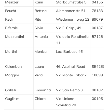
Meinzer
Karin
Stallbaumstraße 5
04155
L
Feucht
Bettina
Alemannenstr. 51
78183
H
Reck
Rita
Wiedemannweg 12
89079
U
Biferale
Silvia
Via F. Crispi, 49
00187
Mazzantini
Antonia
Via della Rondinella,
57125
L
11
Martini
Monica
Loc. Barbaso 46
M
T
Colomban
Laura
46, Aspinall Road
SE42EQ
L
Maggini
Vixia
Via Monte Tabor 7
10099
M
T
Gallelli
Giovanna
Via San Remo 3
00182
Guglielmi
Chiara
Via Unione
00196
Sovietica 20