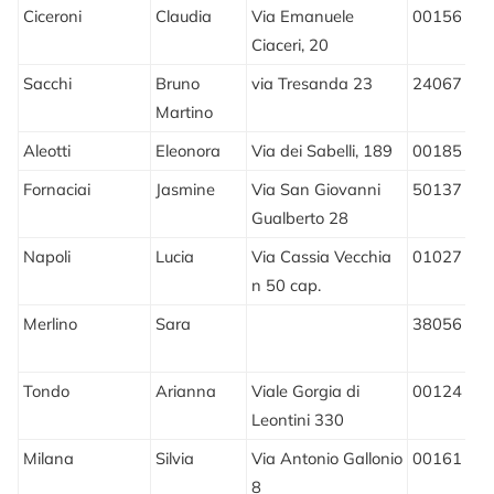
Ciceroni
Claudia
Via Emanuele
00156
Ciaceri, 20
Sacchi
Bruno
via Tresanda 23
24067
S
Martino
Aleotti
Eleonora
Via dei Sabelli, 189
00185
Fornaciai
Jasmine
Via San Giovanni
50137
F
Gualberto 28
Napoli
Lucia
Via Cassia Vecchia
01027
M
n 50 cap.
(
Merlino
Sara
38056
L
T
Tondo
Arianna
Viale Gorgia di
00124
Leontini 330
Milana
Silvia
Via Antonio Gallonio
00161
8