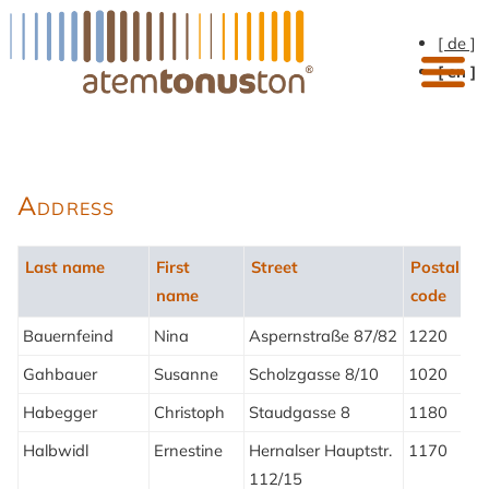
[ de ]
[ en ]
Address
Last name
First
Street
Postal
name
code
Bauernfeind
Nina
Aspernstraße 87/82
1220
1
Gahbauer
Susanne
Scholzgasse 8/10
1020
W
Habegger
Christoph
Staudgasse 8
1180
W
Halbwidl
Ernestine
Hernalser Hauptstr.
1170
W
112/15