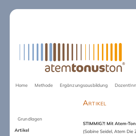
Navigation
Home
Methode
Ergänzungsausbildung
DozentIn
überspringen
Artikel
Navigation
Grundlagen
STIMMIG?! Mit Atem-Tonu
überspringen
Artikel
(Sabine Seidel, Atem Die Z