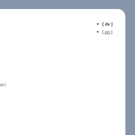
[ de ]
[ en ]
akt