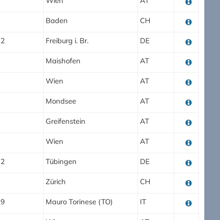
0
Wien
AT
0
Baden
CH
02
Freiburg i. Br.
DE
1
Maishofen
AT
0
Wien
AT
0
Mondsee
AT
2
Greifenstein
AT
0
Wien
AT
72
Tübingen
DE
8
Zürich
CH
99
Mauro Torinese (TO)
IT