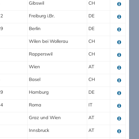
8
Gibswil
CH
02
Freiburg i.Br.
DE
69
Berlin
DE
2
Wilen bei Wollerau
CH
0
Rapperswil
CH
0
Wien
AT
5
Basel
CH
59
Hamburg
DE
24
Roma
IT
Graz und Wien
AT
0
Innsbruck
AT