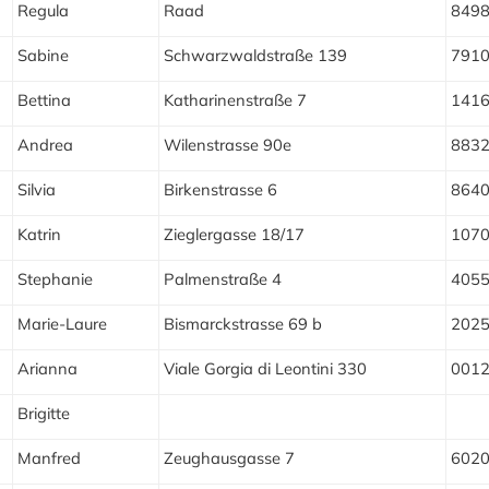
Regula
Raad
849
Sabine
Schwarzwaldstraße 139
791
Bettina
Katharinenstraße 7
141
Andrea
Wilenstrasse 90e
883
Silvia
Birkenstrasse 6
864
Katrin
Zieglergasse 18/17
107
Stephanie
Palmenstraße 4
405
Marie-Laure
Bismarckstrasse 69 b
202
Arianna
Viale Gorgia di Leontini 330
001
Brigitte
Manfred
Zeughausgasse 7
602