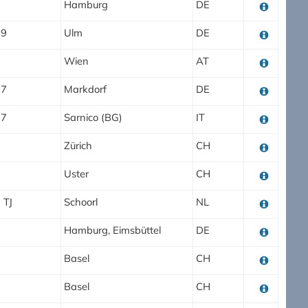
Hamburg
DE
79
Ulm
DE
0
Wien
AT
77
Markdorf
DE
67
Sarnico (BG)
IT
1
Zürich
CH
0
Uster
CH
 TJ
Schoorl
NL
Hamburg, Eimsbüttel
DE
8
Basel
CH
1
Basel
CH