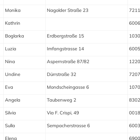
Monika
Nagolder Straße 23
721
Kathrin
600
Boglarka
Erdbergstraße 15
103
Luzia
Imfangstrasse 14
600
Nina
Aspernstraße 87/82
122
Undine
Dürrstraße 32
720
Eva
Mondscheingasse 6
107
Angela
Taubenweg 2
830
Silvia
Via F. Crispi, 49
001
Sulla
Sempacherstrasse 6
600
Elena
690