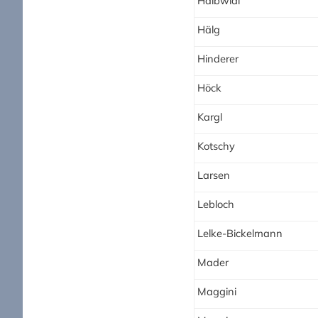
Halbwidl
Hälg
Hinderer
Höck
Kargl
Kotschy
Larsen
Lebloch
Lelke-Bickelmann
Mader
Maggini