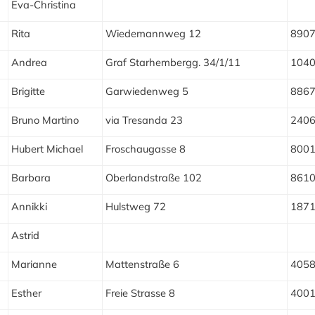
Eva-Christina
Rita
Wiedemannweg 12
890
Andrea
Graf Starhembergg. 34/1/11
104
Brigitte
Garwiedenweg 5
886
Bruno Martino
via Tresanda 23
240
Hubert Michael
Froschaugasse 8
800
Barbara
Oberlandstraße 102
861
Annikki
Hulstweg 72
1871
Astrid
Marianne
Mattenstraße 6
405
Esther
Freie Strasse 8
400