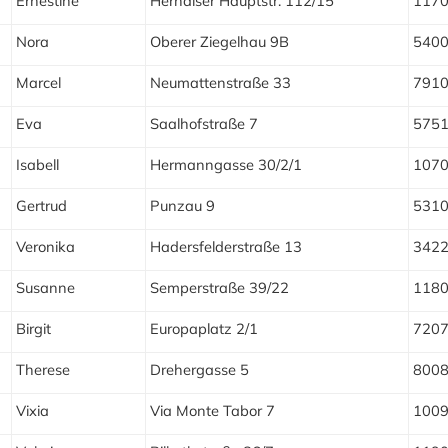
Ernestine
Hernalser Hauptstr. 112/15
117
Nora
Oberer Ziegelhau 9B
540
Marcel
Neumattenstraße 33
791
Eva
Saalhofstraße 7
575
Isabell
Hermanngasse 30/2/1
107
Gertrud
Punzau 9
531
Veronika
Hadersfelderstraße 13
342
Susanne
Semperstraße 39/22
118
Birgit
Europaplatz 2/1
720
Therese
Drehergasse 5
800
Vixia
Via Monte Tabor 7
100