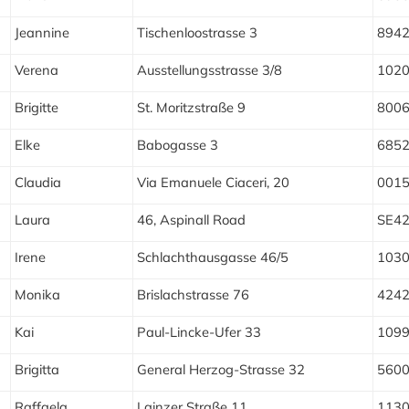
Jeannine
Tischenloostrasse 3
894
Verena
Ausstellungsstrasse 3/8
102
Brigitte
St. Moritzstraße 9
800
Elke
Babogasse 3
685
Claudia
Via Emanuele Ciaceri, 20
001
Laura
46, Aspinall Road
SE4
Irene
Schlachthausgasse 46/5
103
Monika
Brislachstrasse 76
424
Kai
Paul-Lincke-Ufer 33
109
Brigitta
General Herzog-Strasse 32
560
Raffaela
Lainzer Straße 11
113