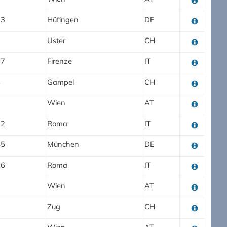
83
Hüfingen
DE
0
Uster
CH
37
Firenze
IT
5
Gampel
CH
0
Wien
AT
82
Roma
IT
45
München
DE
96
Roma
IT
0
Wien
AT
0
Zug
CH