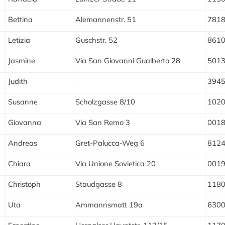
Bettina
Alemannenstr. 51
781
Letizia
Guschstr. 52
861
Jasmine
Via San Giovanni Gualberto 28
501
Judith
394
Susanne
Scholzgasse 8/10
102
Giovanna
Via San Remo 3
001
Andreas
Gret-Palucca-Weg 6
812
Chiara
Via Unione Sovietica 20
001
Christoph
Staudgasse 8
118
Uta
Ammannsmatt 19a
630