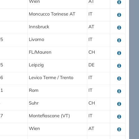
0
Wien
AT
Moncucco Torinese AT
IT
0
Innsbruck
AT
25
Livorno
IT
3
FL/Mauren
CH
55
Leipzig
DE
56
Levico Terme / Trento
IT
61
Rom
IT
4
Suhr
CH
27
Montefiascone (VT)
IT
0
Wien
AT