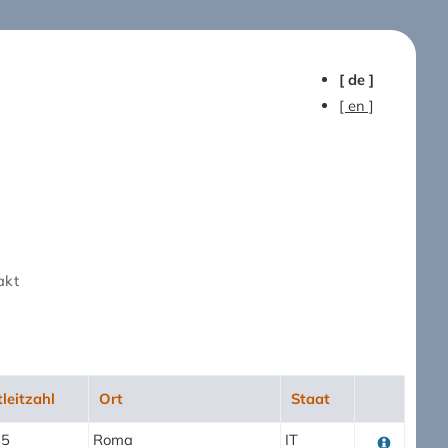
[ de ]
[ en ]
akt
leitzahl
Ort
Staat
85
Roma
IT