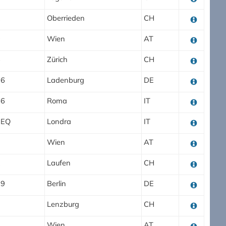
2
Oberrieden
CH
0
Wien
AT
6
Zürich
CH
26
Ladenburg
DE
56
Roma
IT
2EQ
Londra
IT
0
Wien
AT
2
Laufen
CH
99
Berlin
DE
0
Lenzburg
CH
0
Wien
AT