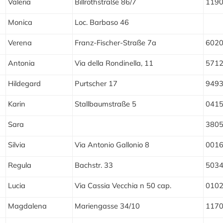
Valeria
Billrothstraße 86/7
119
Monica
Loc. Barbaso 46
Verena
Franz-Fischer-Straße 7a
602
Antonia
Via della Rondinella, 11
571
Hildegard
Purtscher 17
949
Karin
Stallbaumstraße 5
041
Sara
380
Silvia
Via Antonio Gallonio 8
001
Regula
Bachstr. 33
503
Lucia
Via Cassia Vecchia n 50 cap.
010
Magdalena
Mariengasse 34/10
117