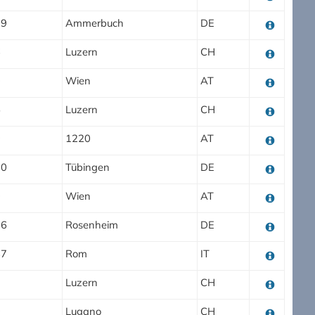
19
Ammerbuch
DE
6
Luzern
CH
0
Wien
AT
5
Luzern
CH
0
1220
AT
70
Tübingen
DE
0
Wien
AT
26
Rosenheim
DE
87
Rom
IT
3
Luzern
CH
0
Lugano
CH