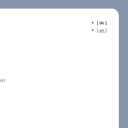
[ de ]
[ en ]
akt