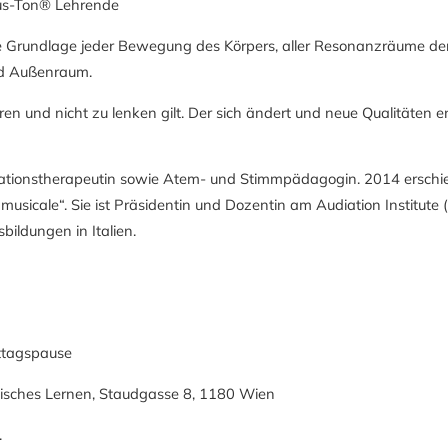
nus-Ton® Lehrende
ie Grundlage jeder Bewegung des Körpers, aller Resonanzräume de
nd Außenraum.
ren und nicht zu lenken gilt. Der sich ändert und neue Qualitäten 
litationstherapeutin sowie Atem- und Stimmpädagogin. 2014 erschien
ne musicale“. Sie ist Präsidentin und Dozentin am Audiation Institu
ildungen in Italien.
ittagspause
sches Lernen, Staudgasse 8, 1180 Wien
.