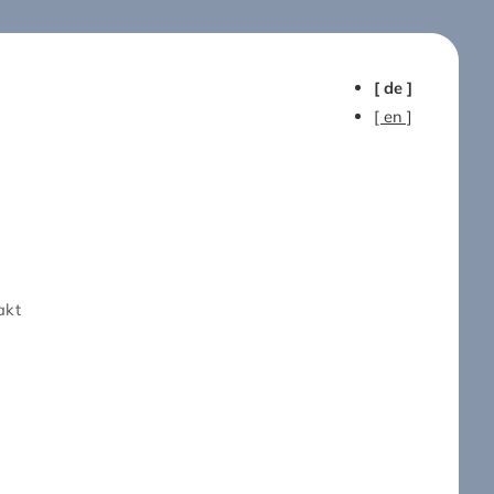
[ de ]
[ en ]
akt