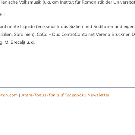
lienische Volksmusik (u.a. am Institut für Romanistik der Universitä
EIT
Continente Liquido (Volksmusik aus Sizilien und Süditalien und eig
Sizilien, Sardinien), CoCa – Duo ControCanto mit Verena Brückner, 
g: M. Brecelj) u. a.
-ton.com
|
Atem-Tonus-Ton auf Facebook
|
Newsletter