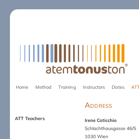
Skip
Home
Method
Training
Instructors
Dates
ATT
navigation
Address
ATT Teachers
Irene Coticchio
Skip
Schlachthausgasse 46/5
navigation
1030 Wien