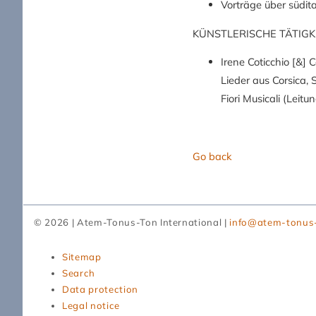
Vorträge über südita
KÜNSTLERISCHE TÄTIGK
Irene Coticchio [&] 
Lieder aus Corsica, 
Fiori Musicali (Leitun
Go back
© 2026 | Atem-Tonus-Ton International |
info@atem-tonus
Skip
Sitemap
navigation
Search
Data protection
Legal notice