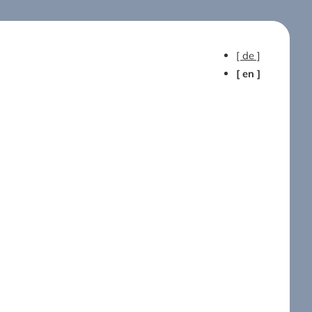
[ de ]
[ en ]